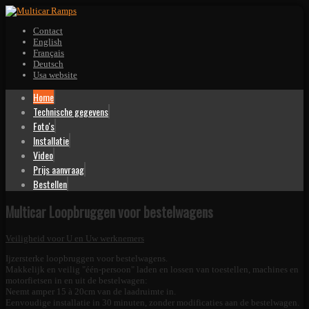
Contact
English
Français
Deutsch
Usa website
Home
Technische gegevens
Foto's
Installatie
Video
Prijs aanvraag
Bestellen
Multicar Loopbruggen voor bestelwagens
Veiligheid voor U en Uw werknemers
Ijzersterke loopbruggen voor bestelwagens.
Makkelijk en veilig "één-persoon" laden en lossen van toestellen, machines en
motorfietsen in en uit de bestelwagen:
Neemt amper 15 à 20cm van de laadruimte in.
Eenvoudige installatie in 30 minuten, zonder modificaties aan de bestelwagen.