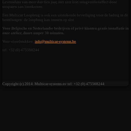
Levensduur van meer dan tien jaar, met zeer kort terugverdieneffect door
uitsparen van loonkosten.
Een Multicar Loopbrug is ook een uitstekende beveiliging voor de lading in de
bestelwagen: de loopbrug kan immers op slot.
Voor Belgische en Nederlandse bedrijven of privé klanten gratis installatie in
onze atelier, duurt amper 30 minuten.
Voor wisselstukken:
info@multicar-systems.be
tel: +32 (0) 475568244
Copyright (c) 2014. Multicar-systems nv tel: +32 (0) 475568244